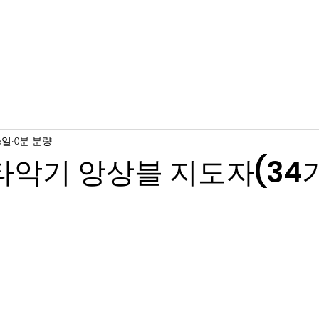
럼서클
자격증 정보
교육과정
회원가입
회
6일
0분 분량
] 타악기 앙상블 지도자(34