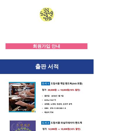
한국드럼서클연구회
since 2008
회원가입 안내
출판 서적